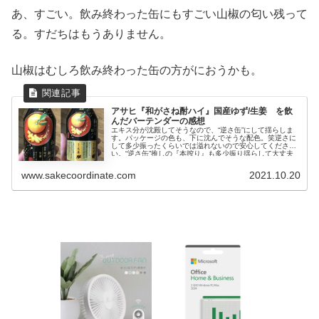
あ、すごい。飲み終わった缶にもすごい山椒の匂い残って
る。すだちはもうありません。
山椒はむしろ飲み終わった缶の方がにおうかも。
アサヒ『和がさね酎ハイ』国産ゆず/生姜 を飲
んだバーテンダーの感想
エキス分が沈殿してそうなので、“逆さ缶”にして揺らしま
す。パッケージの色も、下に沈んでそうな配色。笑逆さに
して多少振ったくらいでは溢れないので安心してくださ
い。“逆さ缶”推しの『本搾り』も多少振り揺らして大丈夫
です。どれ、開けて香り...
www.sakecoordinate.com
2021.10.20