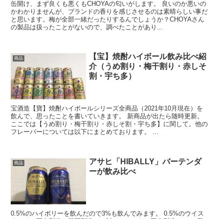
缶開け、まず良くも悪くもCHOYAの匂いがします。 良いのか悪いの
かわかりませんが、ブランドの香りを感じさせるのは素晴らしい事だ
と思います。梅が全部一緒だったりするんでしょうか？CHOYAさん
の製品は扱ったことがないので、調べたことがあり...
【宝】焼酎ハイボール飲み比べ紹
商品
介（うめ割り・梅干割り・赤しそ
割・宇ち多）
宝酒造【寶】焼酎ハイボールシリーズ全商品（2021年10月現在）を
飲んで、思ったことを書いていきます。 新商品が出たら随時更新。
ここでは【うめ割り・梅干割り・赤しそ割・宇ち多】に関して。他の
フレーバーについては以下にまとめております。 ...
アサヒ「HIBALLY」バーテンダ
商品
ーが飲み比べ
0.5%のハイボリーを飲んだので3%も飲んでみます。 0.5%のウイス