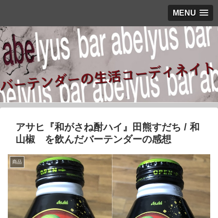
MENU
アサヒ『和がさね酎ハイ』田熊すだち / 和
山椒 を飲んだバーテンダーの感想
商品