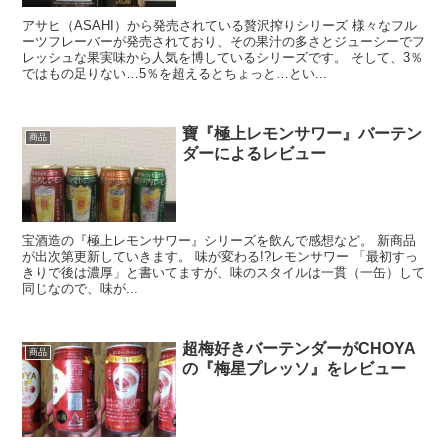
アサヒ（ASAHI）から発売されている贅沢搾りシリーズ 様々なフル
ーツフレーバーが発売されており、その果汁の多さとジューシーでフ
レッシュな果実味から人気を博しているシリーズです。 そして、3％
ではもの足りない…5％を超えるとちょっと…とい...
寶『極上レモンサワー』バーテン
商品
ダーによるレビュー
宝酒造の『極上レモンサワー』シリーズを飲んで感想など。 新商品
が出次第更新していきます。 味が変わる!?レモンサワー 「最初すっ
きりで後は濃厚」と書いてますが、味のスタイルは一貫（一缶）して
同じなので、味が...
超梅好きバーテンダーがCHOYA
商品
の『梅星プレッソ』をレビュー