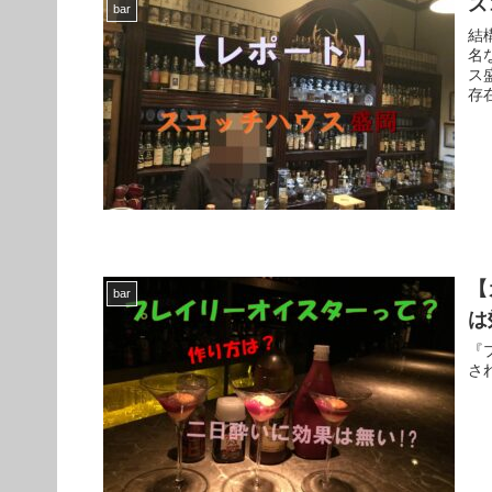
ス
bar
結
名
ス
存
【
bar
は
『
さ