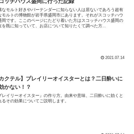
コッチハウス盛岡に行った記録
構なモルト好きやバーテンダーに知らない人は居ないであろう超有
なモルトの博物館が岩手県盛岡市にあります。それがスコッチハウ
盛岡です。ここのページにたどり着いた方はスコッチハウス盛岡の
在を既に知っていて、お店について知りたくて調べた方...
2021.07.14
カクテル】プレイリーオイスターとは？二日酔いに
効かない！？
プレイリーオイスター』の作り方。由来や意味、二日酔いに効くと
れるその効果についてご説明します。