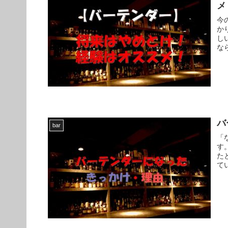
メ
今
か
し
な
バ
bar
「
す
た
て