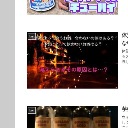
体
bar
な
体
る
説
芋
bar
ウ
し
こ