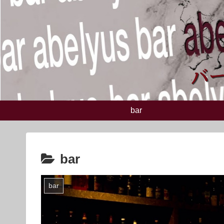
bar
bar
bar