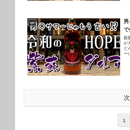
男
bar
で
親
が
ど
ー
1