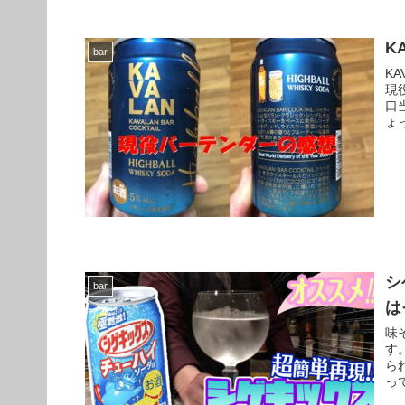
K
bar
K
現
口
ょ
シ
bar
は
味
す
ら
っ