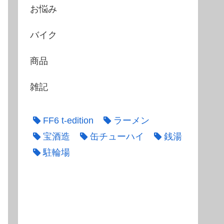
お悩み
バイク
商品
雑記
FF6 t-edition
ラーメン
宝酒造
缶チューハイ
銭湯
駐輪場