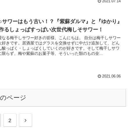
2021.07.14
○サワーはもう古い！？『紫蘇ダルマ』と『ゆかり』
作るしょっぱすっぱい次世代梅しそサワー！
愛なる梅干しサワー好きの皆様、こんにちは。 自分は梅干しサワー
大好きです。居酒屋ではグラスを交換せずに中だけ追加して、どん
ん酸っぱく・しょっぱくしていくのが好きです。そして梅干しサワ
に限らず、梅や紫蘇のお菓子等、そういった類のもの全...
2021.06.06
次のページ
2