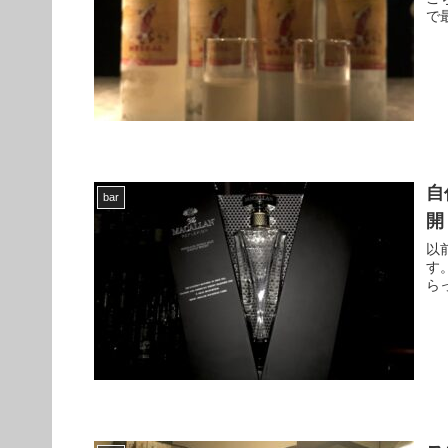
で
自
bar
開
以
す
ら