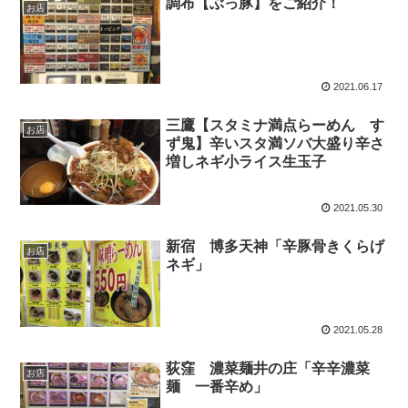
調布【ぶっ豚】をご紹介！
お店
2021.06.17
三鷹【スタミナ満点らーめん す
お店
ず鬼】辛いスタ満ソバ大盛り辛さ
増しネギ小ライス生玉子
2021.05.30
新宿 博多天神「辛豚骨きくらげ
お店
ネギ」
2021.05.28
荻窪 濃菜麺井の庄「辛辛濃菜
お店
麺 一番辛め」