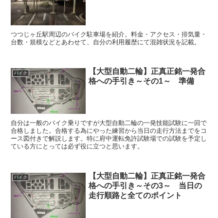
つつじヶ丘駅周辺のバイク駐車場を紹介。料金・アクセス・排気量・
台数・規模などとあわせて、自分の利用履歴にて混雑状況を記載。
【大型自動二輪】正真正銘一発合
バイク
格への手引き～その1～ 準備
自分は一般のバイク乗りですが大型自動二輪の一発技能試験に一回で
合格しました。合格する為にやった練習から当日の走行方法までをコ
ース図付きで解説します。特に府中運転免許試験場での試験を予定し
ている方にとっては必ず役に立つと思います。
【大型自動二輪】正真正銘一発合
バイク
格への手引き～その3～ 当日の
走行順路と全てのポイント