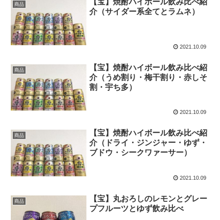
【宝】焼酎ハイボール飲み比べ紹
商品
介（サイダー系全てとラムネ）
2021.10.09
【宝】焼酎ハイボール飲み比べ紹
商品
介（うめ割り・梅干割り・赤しそ
割・宇ち多）
2021.10.09
【宝】焼酎ハイボール飲み比べ紹
商品
介（ドライ・ジンジャー・ゆず・
ブドウ・シークワァーサー）
2021.10.09
【宝】丸おろしのレモンとグレー
商品
プフルーツとゆず飲み比べ