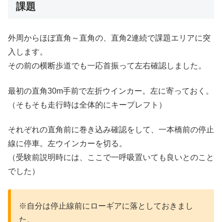
課題
外周からほぼ直角～直角の、直角2連続で課題エリアに突
入します。
その前の横断歩道でも一応首振って左右確認しました。
最初の直角30m手前で左折ウインカー。左に寄っておく。
（そもそも走行時は全体的にキープレフト）
それぞれの直角前に巻き込み確認をして、一本橋前の停止
線に停車。左ウインカーを切る。
（受験前説明時には、ここで一呼吸置いても良いとのこと
でした）
※自分は停止線前にローギアに落としておきまし
た。