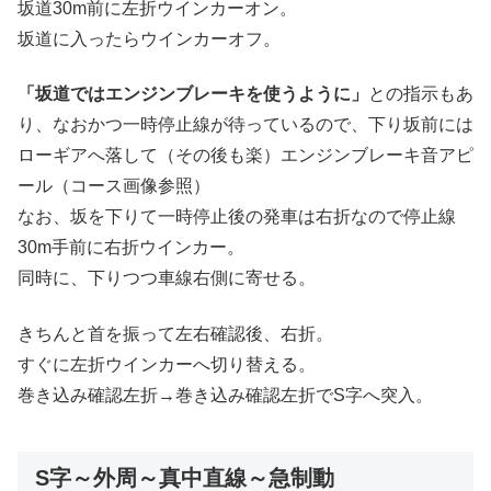
坂道30m前に左折ウインカーオン。
坂道に入ったらウインカーオフ。
「坂道ではエンジンブレーキを使うように」
との指示もあ
り、なおかつ一時停止線が待っているので、下り坂前には
ローギアへ落して（その後も楽）エンジンブレーキ音アピ
ール（コース画像参照）
なお、坂を下りて一時停止後の発車は右折なので停止線
30m手前に右折ウインカー。
同時に、下りつつ車線右側に寄せる。
きちんと首を振って左右確認後、右折。
すぐに左折ウインカーへ切り替える。
巻き込み確認左折→巻き込み確認左折でS字へ突入。
S字～外周～真中直線～急制動