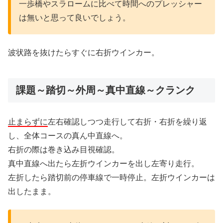
一歩橋やスラロームに比べて時間へのプレッシャー
は無いと思って良いでしょう。
波状路を抜けたらすぐに右折ウインカー。
課題～踏切～外周～真中直線～クランク
止まらずに
左右確認しつつ走行して右折・右折を繰り返
し、全体コースの真ん中直線へ。
右折の際は巻き込み目視確認。
真中直線へ出たら左折ウインカーを出し左寄り走行。
左折したら踏切前の停車線で一時停止。左折ウインカーは
出したまま。