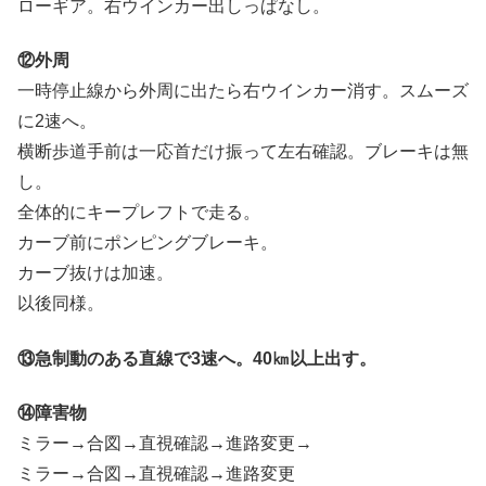
ローギア。右ウインカー出しっぱなし。
⑫外周
一時停止線から外周に出たら右ウインカー消す。スムーズ
に2速へ。
横断歩道手前は一応首だけ振って左右確認。ブレーキは無
し。
全体的にキープレフトで走る。
カーブ前にポンピングブレーキ。
カーブ抜けは加速。
以後同様。
⑬急制動のある直線で3速へ。40㎞以上出す。
⑭障害物
ミラー→合図→直視確認→進路変更→
ミラー→合図→直視確認→進路変更