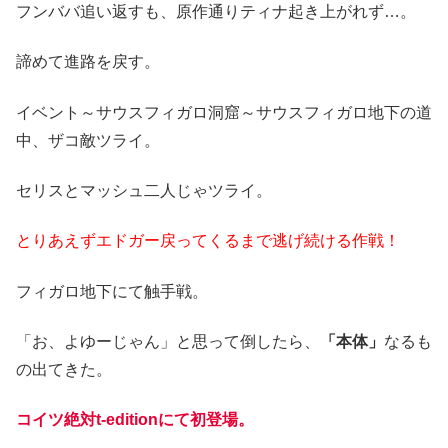
フンババ追い返すも、原作通りティナ起き上がれず…。
諦めて進路を戻す。
イベント～サウスフィガロ洞窟～サウスフィガロ地下の道
中、ザコ敵ツライ。
セリスとマッシュ二人じゃツライ。
とりあえずエドガー戻ってくるまで逃げ続ける作戦！
フィガロ地下にて触手戦。
「お、よゆーじゃん」と思って倒したら、
「本体」
なるも
の出てきた。
コイツ絶対t-editionにて初登場。