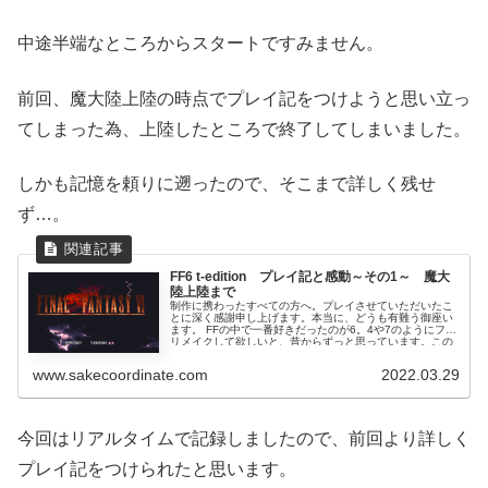
中途半端なところからスタートですみません。
前回、魔大陸上陸の時点でプレイ記をつけようと思い立っ
てしまった為、上陸したところで終了してしまいました。
しかも記憶を頼りに遡ったので、そこまで詳しく残せ
ず…。
FF6 t-edition プレイ記と感動～その1～ 魔大
陸上陸まで
制作に携わったすべての方へ。プレイさせていただいたこ
とに深く感謝申し上げます。本当に、どうも有難う御座い
ます。 FFの中で一番好きだったのが6。4や7のようにフル
リメイクして欲しいと、昔からずっと思っています。この
度、前々...
www.sakecoordinate.com
2022.03.29
今回はリアルタイムで記録しましたので、前回より詳しく
プレイ記をつけられたと思います。