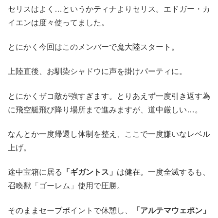
セリスはよく…というかティナよりセリス。エドガー・カ
イエンは度々使ってました。
とにかく今回はこのメンバーで魔大陸スタート。
上陸直後、お馴染シャドウに声を掛けパーティに。
とにかくザコ敵が強すぎます。とりあえず一度引き返す為
に飛空艇飛び降り場所まで進みますが、道中厳しい…。
なんとか一度帰還し体制を整え、ここで一度嫌いなレベル
上げ。
途中宝箱に居る
「ギガントス」
は健在。一度全滅するも、
召喚獣「ゴーレム」使用で圧勝。
そのままセーブポイントで休憩し、
「アルテマウェポン」