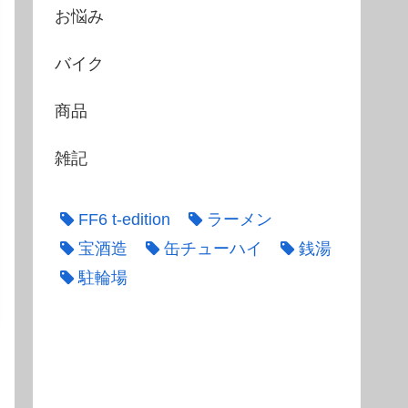
お悩み
バイク
商品
雑記
FF6 t-edition
ラーメン
宝酒造
缶チューハイ
銭湯
駐輪場